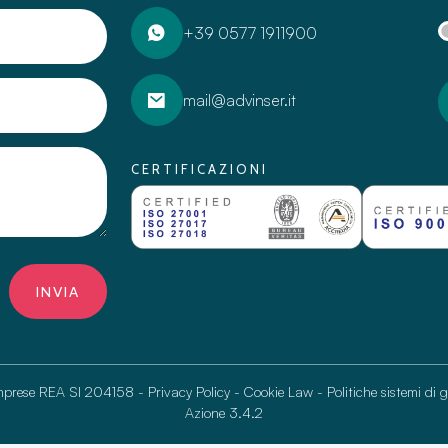
+39 0577 1911900
mail@advinser.it
CERTIFICAZIONI
INVIA
Imprese REA SI 204158 -
Privacy Policy
-
Cookie Law
-
Politiche sistemi di 
Azione 3.4.2