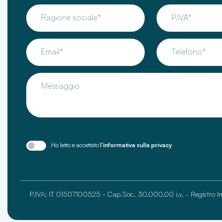
Ragione sociale*
P.IVA*
Email*
Telefono*
Messaggio
Ho letto e accettato
l'informativa sulla privacy
P.IVA: IT 01507100525 - Cap.Soc. 30.000,00 i.v. - Registro 