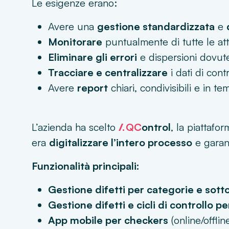
Le esigenze erano:
Avere una
gestione standardizzata
e
Monitorare
puntualmente di tutte le attivi
Eliminare gli errori
e dispersioni dovute
Tracciare e centralizzare
i dati di cont
Avere
report
chiari, condivisibili e in t
/.
L’azienda ha scelto
QC
ontrol
, la piattafo
era
digitalizzare l’intero processo
e garan
Funzionalità principali:
Gestione difetti per categorie e sott
Gestione difetti e cicli di controllo p
App mobile per checkers
(online/offlin